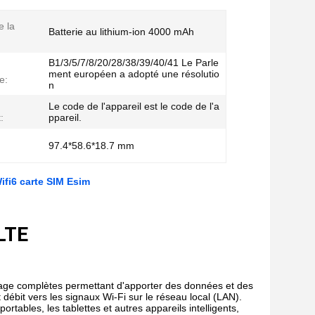
e la
Batterie au lithium-ion 4000 mAh
B1/3/5/7/8/20/28/38/39/40/41 Le Parle
ment européen a adopté une résolutio
e:
n
Le code de l'appareil est le code de l'a
:
ppareil.
:
97.4*58.6*18.7 mm
i6 carte SIM Esim
LTE
tage complètes permettant d'apporter des données et des
 débit vers les signaux Wi-Fi sur le réseau local (LAN).
ortables, les tablettes et autres appareils intelligents,