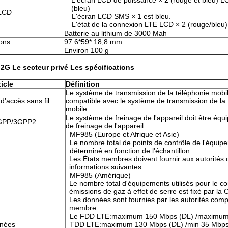
L'écran LCD de puissance × 2 (rouge et bleu) LC
(bleu)
 LCD
L'écran LCD SMS × 1 est bleu.
L'état de la connexion LTE LCD × 2 (rouge/bleu)
Batterie au lithium de 3000 Mah
ons
97.6*59* 18,8 mm
Environ 100 g
 2
G
Le secteur privé
Les spécifications
icle
Définition
Le système de transmission de la téléphonie mobil
d'accès sans fil
compatible avec le système de transmission de la 
mobile.
Le système de freinage de l'appareil doit être équ
3GPP/3GPP2
de freinage de l'appareil.
MF985 (Europe et Afrique et Asie)
Le nombre total de points de contrôle de l'équip
déterminé en fonction de l'échantillon.
Les États membres doivent fournir aux autorités
informations suivantes:
MF985 (Amérique)
Le nombre total d'équipements utilisés pour le co
émissions de gaz à effet de serre est fixé par la
Les données sont fournies par les autorités comp
membre.
Le FDD LTE:maximum 150 Mbps (DL) /maximum
nnées
TDD LTE:maximum 130 Mbps (DL) /min 35 Mbps