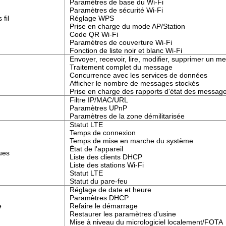
Paramètres de base du Wi-Fi
Paramètres de sécurité Wi-Fi
fil
Réglage WPS
Prise en charge du mode AP/Station
Code QR Wi-Fi
Paramètres de couverture Wi-Fi
Fonction de liste noir et blanc Wi-Fi
Envoyer, recevoir, lire, modifier, supprimer un m
Traitement complet du message
Concurrence avec les services de données
Afficher le nombre de messages stockés
Prise en charge des rapports d'état des messag
Filtre IP/MAC/URL
Paramètres UPnP
Paramètres de la zone démilitarisée
Statut LTE
Temps de connexion
Temps de mise en marche du système
État de l'appareil
ques
Liste des clients DHCP
Liste des stations Wi-Fi
Statut LTE
Statut du pare-feu
Réglage de date et heure
Paramètres DHCP
e
Refaire le démarrage
Restaurer les paramètres d'usine
Mise à niveau du micrologiciel localement/FOTA