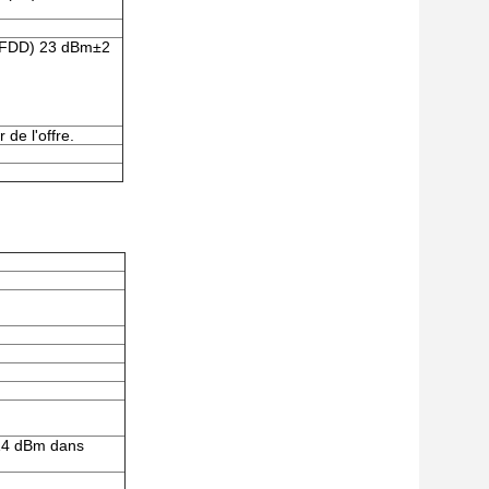
E FDD) 23 dBm±2
 de l'offre.
14 dBm dans