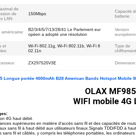
aximal de
Capacité d
ission de
150Mbps
batterie:
s LAN:
B2/3/4/5/7/13/28/41 Le Parlement eur
Version
n américaine:
opéen a adopté une résolution
européenn
 et
Wi-Fi 802.11g, Wi-Fi 802.11b, Wi-Fi 8
Type de
les:
02.11n
chiffrement
cesseur:
ZX297520V3E
Dimension
 Longue portée 4000mAh B28 American Bands Hotspot Mobile Wif
OLAX MF985
WIFI mobile 4G 
ges:
on 4G haut débit.
nces supérieures en matière d'accès sans fil et des capacités de rou
aux sans fil à haut débit aux utilisateurs finaux.Signals TDD/FDD à haut
 sans fil et câblés, y compris les téléphones portables, les ordinateurs p