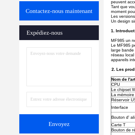
peuvent accé
Tant que vou
Contactez-nous maintenant
moment pour a
Les versions
Un design sim
1.
Introduct
Expédiez-nous
MF985 un nou
Le MF985 peu
large bande 
réseau local 
appareils in
2.
Les prod
Nom de l'art
CPU
Le chipset W
La mémoire
Réservoir U
Interface
Bouton d' al
Envoyez
Carte T
Bouton de réi