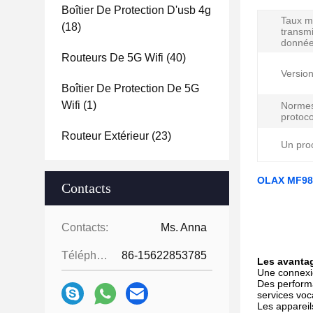
Boîtier De Protection D'usb 4g
Taux m
(18)
transm
donnée
Routeurs De 5G Wifi
(40)
Versio
Boîtier De Protection De 5G
Wifi
(1)
Normes
protoco
Routeur Extérieur
(23)
Un pro
OLAX MF985
Contacts
Contacts:
Ms. Anna
Téléphone:
86-15622853785
Les avanta
Une connexi
Des performa
services voc
Les appareils