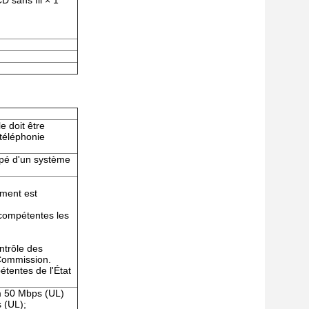
D sans fil × 1
e doit être
téléphonie
ipé d'un système
ement est
 compétentes les
ntrôle des
 Commission.
étentes de l'État
 50 Mbps (UL)
 (UL);