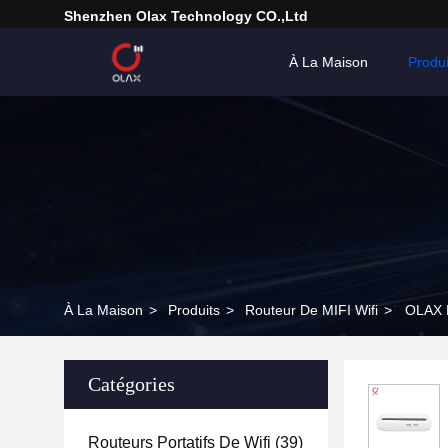
Shenzhen Olax Technology CO.,Ltd
À La Maison
Produi
À La Maison
>
Produits
>
Routeur De MIFI Wifi
>
OLAX M
Catégories
Routeurs Portatifs De Wifi
(39)