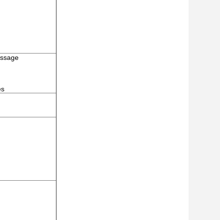
essage
es