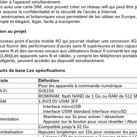
der à l'appareil simultanément.
s avez une carte SIM, vous pouvez créer un réseau wifi qui peut être pa
ssurer la confidentialité et la sécurité de l'accès à Internet.
 américaines et britanniques vous permettent de les utiliser en Europe, 
ple et élégant, léger, facile à transporter.
ion au projet
veau point d'accès mobile 4G qui pourrait réaliser une connexion 4G 
t fournir des performances d'accès sans fil supérieures et des capa
sans fil et des services vocaux aux utilisateurs finaux.Il convertit les
(LAN)Les appareils sans fil et câblés, y compris les téléphones portable
telligents, peuvent accéder au dispositif simultanément.
uits de base
Les spécifications
icle
Définition
Pour les appareils à commande numérique
i-Fi
SV6158
ROM/RAM: flash NAND de 1 Go ou RAM de 512 
SIM
1.8V/3.0V USIM 3FF
Interface microUSB
Interface USIM standard Interface microSD
Maintenez sur 3s pour activer / désactiver
imentation
Appuyez sur le bouton pour vous réveiller / Allu
Compatible jusqu'à 32 Go
nitialisation
Appuyez longtemps sur 10s pour restaurer les par