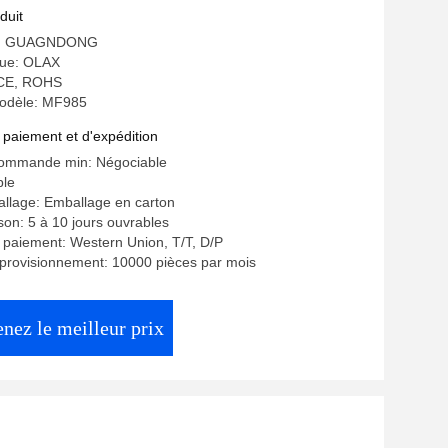
duit
ine: GUAGNDONG
ue: OLAX
: CE, ROHS
odèle: MF985
 paiement et d'expédition
commande min: Négociable
ble
allage: Emballage en carton
ison: 5 à 10 jours ouvrables
 paiement: Western Union, T/T, D/P
provisionnement: 10000 pièces par mois
nez le meilleur prix