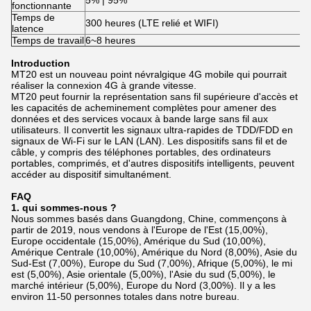
5% | 95%
fonctionnante
Temps de
300 heures (LTE relié et WIFI)
latence
Temps de travail
6~8 heures
Introduction
MT20 est un nouveau point névralgique 4G mobile qui pourrait
réaliser la connexion 4G à grande vitesse.
MT20 peut fournir la représentation sans fil supérieure d'accès et
les capacités de acheminement complètes pour amener des
données et des services vocaux à bande large sans fil aux
utilisateurs. Il convertit les signaux ultra-rapides de TDD/FDD en
signaux de Wi-Fi sur le LAN (LAN). Les dispositifs sans fil et de
câble, y compris des téléphones portables, des ordinateurs
portables, comprimés, et d'autres dispositifs intelligents, peuvent
accéder au dispositif simultanément.
FAQ
1. qui sommes-nous ?
Nous sommes basés dans Guangdong, Chine, commençons à
partir de 2019, nous vendons à l'Europe de l'Est (15,00%),
Europe occidentale (15,00%), Amérique du Sud (10,00%),
Amérique Centrale (10,00%), Amérique du Nord (8,00%), Asie du
Sud-Est (7,00%), Europe du Sud (7,00%), Afrique (5,00%), le mi
est (5,00%), Asie orientale (5,00%), l'Asie du sud (5,00%), le
marché intérieur (5,00%), Europe du Nord (3,00%). Il y a les
environ 11-50 personnes totales dans notre bureau.