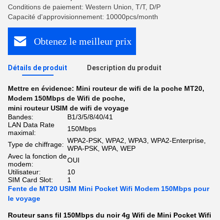
Conditions de paiement: Western Union, T/T, D/P
Capacité d'approvisionnement: 10000pcs/month
Obtenez le meilleur prix
Détails de produit
Description du produit
Mettre en évidence:
Mini routeur de wifi de la poche MT20
,
Modem 150Mbps de Wifi de poche
,
mini routeur USIM de wifi de voyage
Bandes:
B1/3/5/8/40/41
LAN Data Rate
150Mbps
maximal:
WPA2-PSK, WPA2, WPA3, WPA2-Enterprise,
Type de chiffrage:
WPA-PSK, WPA, WEP
Avec la fonction de
OUI
modem:
Utilisateur:
10
SIM Card Slot:
1
Fente de MT20 USIM Mini Pocket Wifi Modem 150Mbps pour
le voyage
Routeur sans fil 150Mbps du noir 4g Wifi de Mini Pocket Wifi