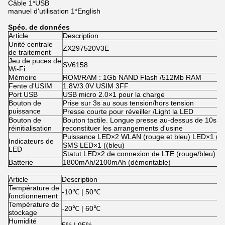
Câble 1*USB
manuel d'utilisation 1*English
Spéc. de données
Article
Description
Unité centrale
ZX297520V3E
de traitement
Jeu de puces de
SV6158
Wi-Fi
Mémoire
ROM/RAM : 1Gb NAND Flash /512Mb RAM
Fente d'USIM
1.8V/3.0V USIM 3FF
Port USB
USB micro 2.0×1 pour la charge
Bouton de
Prise sur 3s au sous tension/hors tension
puissance
Presse courte pour réveiller /Light la LED
Bouton de
Bouton tactile. Longue presse au-dessus de 10s p
réinitialisation
reconstituer les arrangements d'usine
Puissance LED×2 WLAN (rouge et bleu) LED×1 (bl
Indicateurs de
SMS LED×1 ((bleu)
LED
Statut LED×2 de connexion de LTE (rouge/bleu)
Batterie
1800mAh/2100mAh (démontable)
Article
Description
Température de
-10℃ | 50℃
fonctionnement
Température de
-20℃ | 60℃
stockage
Humidité