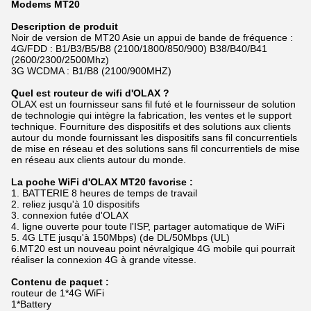
Modems MT20
Description de produit
Noir de version de MT20 Asie un appui de bande de fréquence :
4G/FDD : B1/B3/B5/B8 (2100/1800/850/900) B38/B40/B41
(2600/2300/2500Mhz)
3G WCDMA : B1/B8 (2100/900MHZ)
Quel est routeur de wifi d'OLAX ?
OLAX est un fournisseur sans fil futé et le fournisseur de solution
de technologie qui intègre la fabrication, les ventes et le support
technique. Fourniture des dispositifs et des solutions aux clients
autour du monde fournissant les dispositifs sans fil concurrentiels
de mise en réseau et des solutions sans fil concurrentiels de mise
en réseau aux clients autour du monde.
La poche WiFi d'OLAX MT20 favorise :
1. BATTERIE 8 heures de temps de travail
2. reliez jusqu'à 10 dispositifs
3. connexion futée d'OLAX
4. ligne ouverte pour toute l'ISP, partager automatique de WiFi
5. 4G LTE jusqu'à 150Mbps) (de DL/50Mbps (UL)
6.MT20 est un nouveau point névralgique 4G mobile qui pourrait
réaliser la connexion 4G à grande vitesse.
Contenu de paquet :
routeur de 1*4G WiFi
1*Battery