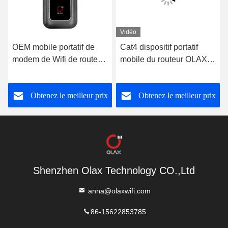
Vidéo
OEM mobile portatif de
Cat4 dispositif portatif
modem de Wifi de routeur
mobile du routeur OLAX
avancé de poche d'OLAX
MF982 Mifi du noir MIFI
WD680 4g Lte
Wifi
Obtenez le meilleur prix
Obtenez le meilleur prix
Shenzhen Olax Technology CO.,Ltd
anna@olaxwifi.com
86-15622853785