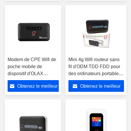
d'antenne
batterie mobile de modem
prix
prix
Modem de CPE Wifi de
Mini 4g Wifi routeur sans
poche mobile de
fil d'ODM TDD FDD pour
dispositif d'OLAX
des ordinateurs portables
MF6875 4G mini avec
et des Tablettes
Obtenez le meilleur
Obtenez le meilleur
Sim Card Slot
prix
prix