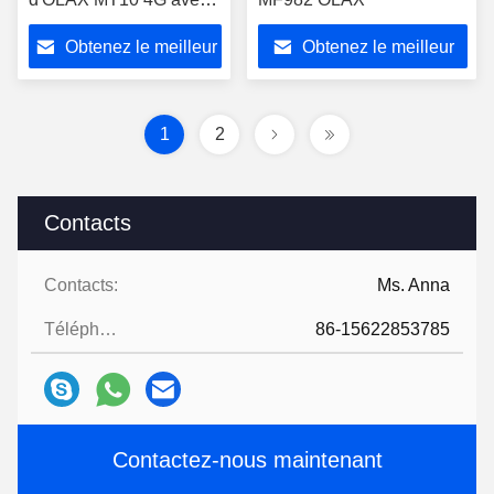
Sim Card Slot
Obtenez le meilleur
Obtenez le meilleur
prix
prix
1
2
Contacts
Contacts:
Ms. Anna
Téléphone:
86-15622853785
Contactez-nous maintenant