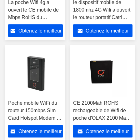
La poche Wifi 4g a
le dispositif mobile de
ouvert le CE mobile de
1800mhz 4G Wifi a ouvert
Mbps RoHS du
le routeur portatif Cat4
dispositif 150 de 4G Wifi
3000mAh de Wifi
Obtenez le meilleur
Obtenez le meilleur
prix
prix
Poche mobile WiFi du
CE 2100Mah ROHS
routeur 150mbps Sim
rechargeable de Wifi de
Card Hotspot Modem 4g
poche d'OLAX 2100 Mah
LTE d'OLAX MF981 4g
Battery Smart Lte Pocket
Obtenez le meilleur
Obtenez le meilleur
WiFi avec le port
Wifi 4g de routeurs de