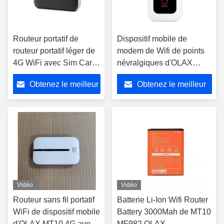
Routeur portatif de
Dispositif mobile de
routeur portatif léger de
modem de Wifi de points
4G WiFi avec Sim Card
névralgiques d'OLAX
Slot 2100mah
MF980L avec l'affichage à
Obtenez le meilleur
Obtenez le meilleur
cristaux liquides 150Mbps
prix
prix
Vidéo
Vidéo
Routeur sans fil portatif
Batterie Li-Ion Wifi Router
WiFi de dispositif mobile
Battery 3000Mah de MT10
d'OLAX MT10 4G avec
MF982 OLAX