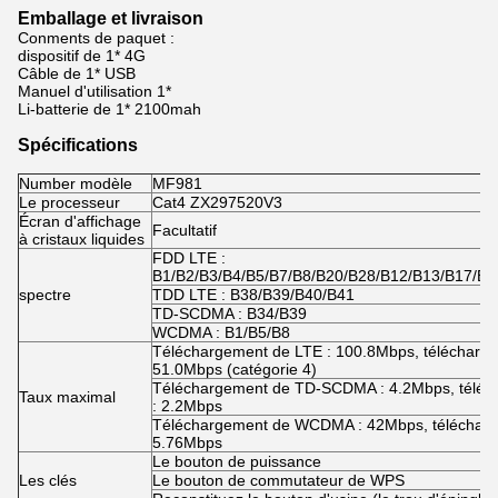
Emballage et livraison
Conments de paquet :
dispositif de 1* 4G
Câble de 1* USB
Manuel d'utilisation 1*
Li-batterie de 1* 2100mah
Spécifications
Number modèle
MF981
Le processeur
Cat4 ZX297520V3
Écran d'affichage
Facultatif
à cristaux liquides
FDD LTE :
B1/B2/B3/B4/B5/B7/B8/B20/B28/B12/B13/B17/B6
spectre
TDD LTE : B38/B39/B40/B41
TD-SCDMA : B34/B39
WCDMA : B1/B5/B8
Téléchargement de LTE : 100.8Mbps, télécharge
51.0Mbps (catégorie 4)
Téléchargement de TD-SCDMA : 4.2Mbps, téléc
Taux maximal
: 2.2Mbps
Téléchargement de WCDMA : 42Mbps, télécharg
5.76Mbps
Le bouton de puissance
Les clés
Le bouton de commutateur de WPS