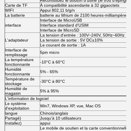
Reconstituez le bouton d'usine (le trou d'épingle)
Carte de TF
À compatibilité ascendante à 32 gigaoctets
WIFI
Appui 802,11 b/g/n
La batterie
batterie au lithium de 2100 heures-milliampère
Interface de MicroUSB
interface
Interface standard d'USIM
Interface de MicroSD
La tension d'entrée : 100V~240V, 50Hz~60Hz
L'adaptateur
La tension de sortie : 5V DC±10%
Le courant de sortie : 1A
Interface de
5pin micro
remplissage
La température
-10°C à 60°C
fonctionnante
Humidité
5% - 65%
fonctionnante
Température de
-30°C à 80°C
stockage
Humidité de
5% à 95%
magasin
L'information de logiciel
Le système
Win7, Windows XP, vue, Mac OS
d'exploitation
langue
Chinois/anglais
Partagé)
Jusqu'à 10 utilisateurs
Installez)
appui
Le mobile de soutien et la carte conventionnelle