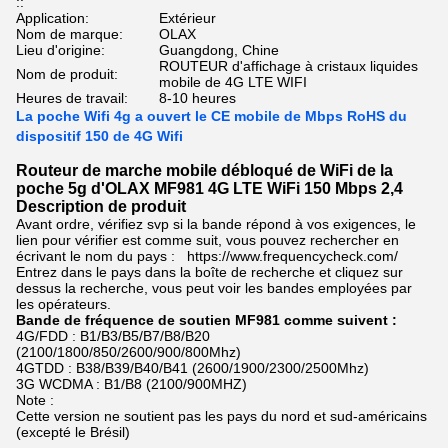
::
Application:
Extérieur
Nom de marque:
OLAX
Lieu d'origine:
Guangdong, Chine
ROUTEUR d'affichage à cristaux liquides
Nom de produit:
mobile de 4G LTE WIFI
Heures de travail:
8-10 heures
La poche Wifi 4g a ouvert le CE mobile de Mbps RoHS du
dispositif 150 de 4G Wifi
Routeur de marche mobile débloqué de WiFi de la
poche 5g d'OLAX MF981 4G LTE WiFi 150 Mbps 2,4
Description de produit
Avant ordre, vérifiez svp si la bande répond à vos exigences, le
lien pour vérifier est comme suit, vous pouvez rechercher en
écrivant le nom du pays : https://www.frequencycheck.com/
Entrez dans le pays dans la boîte de recherche et cliquez sur
dessus la recherche, vous peut voir les bandes employées par
les opérateurs.
Bande de fréquence de soutien MF981 comme suivent :
4G/FDD : B1/B3/B5/B7/B8/B20
(2100/1800/850/2600/900/800Mhz)
4GTDD : B38/B39/B40/B41 (2600/1900/2300/2500Mhz)
3G WCDMA : B1/B8 (2100/900MHZ)
Note :
Cette version ne soutient pas les pays du nord et sud-américains
(excepté le Brésil)