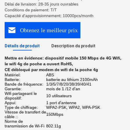
Délai de livraison: 28-35 jours ouvrables
Conditions de paiement: T/T
Capacité d'approvisionnement: 10000pcs/month
Obtenez le meilleur prix
Détails de produit
Description du produit
Mettre en évidence:
dispositif mobile 150 Mbps de 4G Wifi
,
le wifi 4g de poche a ouvert RoHS
,
CE débloqué par modem de wifi de la poche 4g
Matériel:
ABS
Batterie:
batterie au lithium 2100mAh
Bande de fréquence:
1/3/5/7/8/20/38/39/40/41
Garantie:
mois de 1 /12 d'an
Wifi partageant le
10 utilisateurs
dispositif:
Appui:
1 port d'antenne
Type de chiffrage:
WPA2-PSK, WPA2, WPA-PSK
Vitesse de transfert de
150Mbps
câble ::
Norme de
transmission de Wi-Fi
802.11g