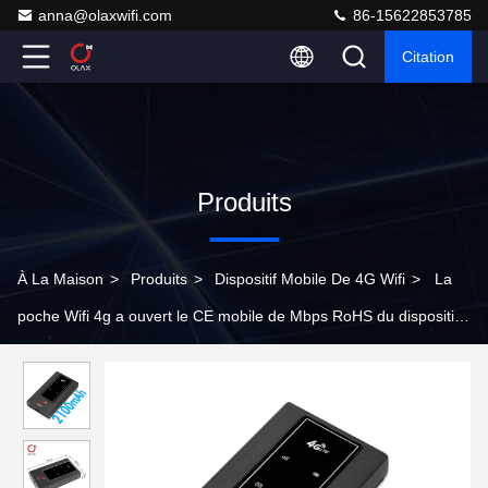
anna@olaxwifi.com
86-15622853785
Citation
Produits
À La Maison
>
Produits
>
Dispositif Mobile De 4G Wifi
>
La
poche Wifi 4g a ouvert le CE mobile de Mbps RoHS du dispositif
150 de 4G Wifi