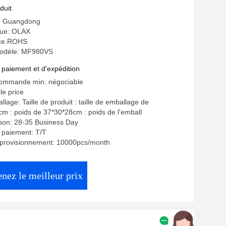
duit
e: Guangdong
ue: OLAX
: ce.ROHS
odèle: MF980VS
 paiement et d'expédition
commande min: négociable
le price
llage: Taille de produit : taille de emballage de
cm : poids de 37*30*28cm : poids de l'emball
aison: 28-35 Business Day
 paiement: T/T
pprovisionnement: 10000pcs/month
nez le meilleur prix