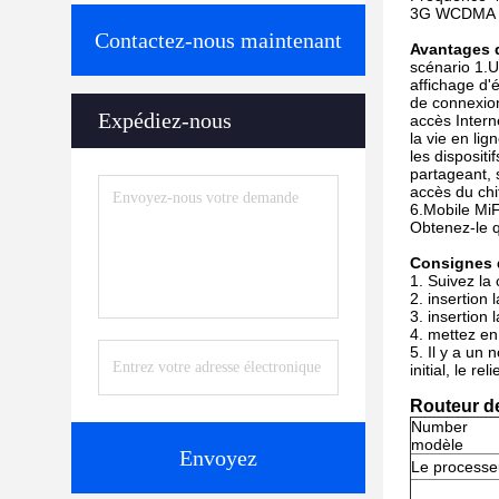
3G WCDMA :
Contactez-nous maintenant
Avantages 
scénario 1.Us
affichage d'é
de connexion 
Expédiez-nous
accès Intern
la vie en lign
les disposit
partageant,
accès du chi
6.Mobile MiF
Obtenez-le 
Consignes d
1. Suivez la 
2. insertion 
3. insertion l
4. mettez en
5. Il y a un 
initial, le reli
Routeur d
Number
modèle
Envoyez
Le processe