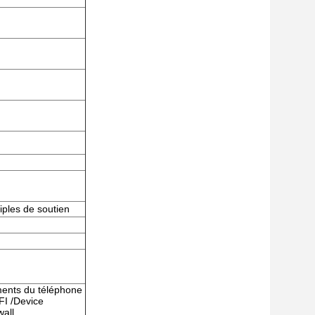
ples de soutien
ents du téléphone
I /Device
wall