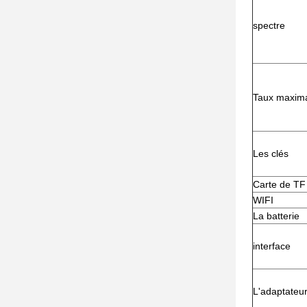
spectre
Taux maxim
Les clés
Carte de TF
WIFI
La batterie
interface
L'adaptateu