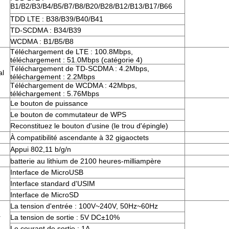
B1/B2/B3/B4/B5/B7/B8/B20/B28/B12/B13/B17/B66
TDD LTE : B38/B39/B40/B41
TD-SCDMA : B34/B39
WCDMA : B1/B5/B8
Téléchargement de LTE : 100.8Mbps,
téléchargement : 51.0Mbps (catégorie 4)
Téléchargement de TD-SCDMA : 4.2Mbps,
al
téléchargement : 2.2Mbps
Téléchargement de WCDMA : 42Mbps,
téléchargement : 5.76Mbps
Le bouton de puissance
Le bouton de commutateur de WPS
Reconstituez le bouton d'usine (le trou d'épingle)
À compatibilité ascendante à 32 gigaoctets
Appui 802,11 b/g/n
batterie au lithium de 2100 heures-milliampère
Interface de MicroUSB
Interface standard d'USIM
Interface de MicroSD
La tension d'entrée : 100V~240V, 50Hz~60Hz
r
La tension de sortie : 5V DC±10%
Le courant de sortie : 1A