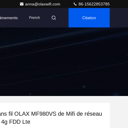
anna@olaxwifi.com
86-15622853785
énements
Citation
French
ans fil OLAX MF980VS de Mifi de réseau
 4g FDD Lte