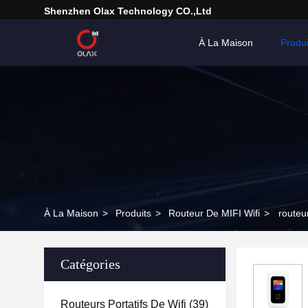
Shenzhen Olax Technology CO.,Ltd
À La Maison
Produi
À La Maison
>
Produits
>
Routeur De MIFI Wifi
>
routeu
Catégories
Routeurs Portatifs De Wifi
(39)