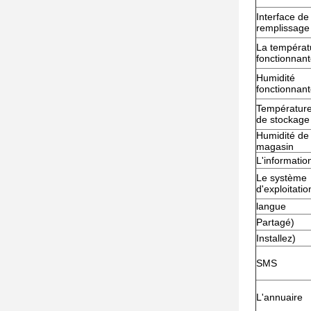
Interface de
remplissage
La températ
fonctionnan
Humidité
fonctionnan
Températur
de stockage
Humidité de
magasin
L'information
Le système
d'exploitatio
langue
Partagé)
Installez)
SMS
L'annuaire