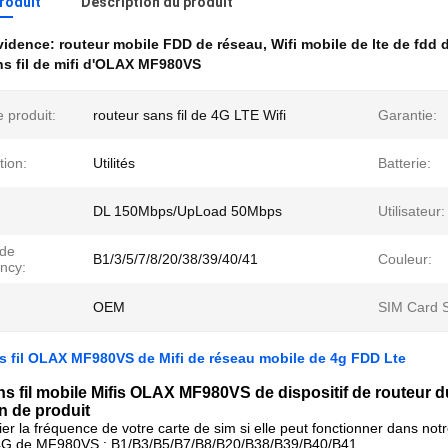
produit
Description du produit
évidence:
routeur mobile FDD de réseau
,
Wifi mobile de lte de fdd
s fil de mifi d'OLAX MF980VS
 produit:
routeur sans fil de 4G LTE Wifi
Garantie:
tion:
Utilités
Batterie:
DL 150Mbps/UpLoad 50Mbps
Utilisateur:
de
B1/3/5/7/8/20/38/39/40/41
Couleur:
ncy:
OEM
SIM Card S
s fil OLAX MF980VS de Mifi de réseau mobile de 4g FDD Lte
ns fil mobile Mifis OLAX MF980VS de dispositif de routeur 
n de produit
fier la fréquence de votre carte de sim si elle peut fonctionner dans not
4G de MF980VS : B1/B3/B5/B7/B8/B20/B38/B39/B40/B41