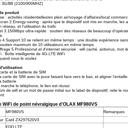
 B1/B8 (2100/900MHZ)
de produit
e : activités résidentielles/en plein air/voyage d'affaires/local commerc
cran 2.Energy-saving : après que le dispositif soit mis en marche, les af
réseau, et l'utilisation du trafic
et 3.150Mbps ultra-rapide : soutien des réseaux de beaucoup d'opérate
e.
ifs 4.Support 10 se relient en même temps : une double expérience sans 
 soutien maximum de 10 utilisateurs en même temps.
ffrage 5.Professional et d'internet sécurisé : wifi caché, antivirus, mot
i : Boîte intelligente de 4G-LTE WiFi.
quand vous le voulez
'utilisation
carte et la batterie de SIM
la carte de SIM avec la puce faisant face vers le bas, et aligner l'entaill
a batterie
 marche le téléphone, le lien est réussi
nom de wifi et un mot de passe initial sur le label de dispositif, relie le
ent.
e WiFi de point névralgique d'OLAX MF980VS
MF980VS
Remarques
ur
Cat4 ZX297520V3
FDD LTE :