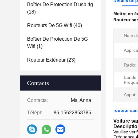
Détails de 
Boîtier De Protection D'usb 4g
(18)
Mettre en 
Routeur san
Routeurs De 5G Wifi
(40)
Nom de
Boîtier De Protection De 5G
Wifi
(1)
Applica
Routeur Extérieur
(23)
Radio:
Bande 
Contacts
Frequa
Appui:
Contacts:
Ms. Anna
routeur san
Téléphone:
86-15622853785
Voiture sa
Descriptio
Veuillez véri
Fréquence 