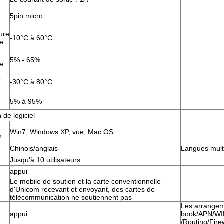
5pin micro
ure
-10°C à 60°C
te
5% - 65%
te
e
-30°C à 80°C
5% à 95%
 de logiciel
Win7, Windows XP, vue, Mac OS
n
Chinois/anglais
Langues multi
Jusqu'à 10 utilisateurs
appui
Le mobile de soutien et la carte conventionnelle
d'Unicom recevant et envoyant, des cartes de
télécommunication ne soutiennent pas
Les arrangem
appui
book/APN/WIF
/Routing/Fire