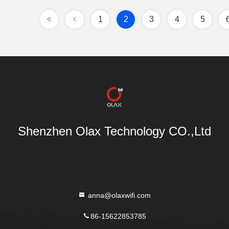
1
2
3
4
5
Shenzhen Olax Technology CO.,Ltd
anna@olaxwifi.com
86-15622853785