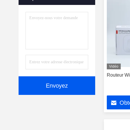
Vidéo
Routeur Wi
Envoyez
Obte