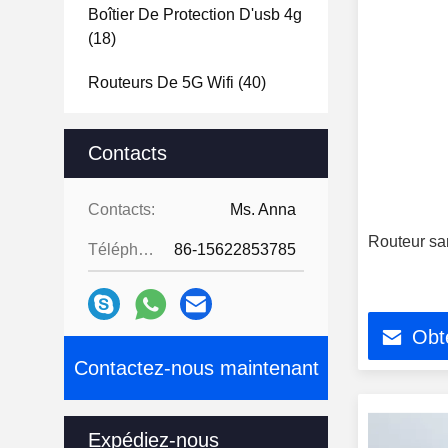
Boîtier De Protection D'usb 4g
(18)
Routeurs De 5G Wifi
(40)
Boîtier De Protection De 5G
Wifi
Contacts
(1)
Routeur Extérieur
(23)
Contacts:
Ms. Anna
Routeur sans
Téléphone:
86-15622853785
Obte
Contactez-nous maintenant
Expédiez-nous