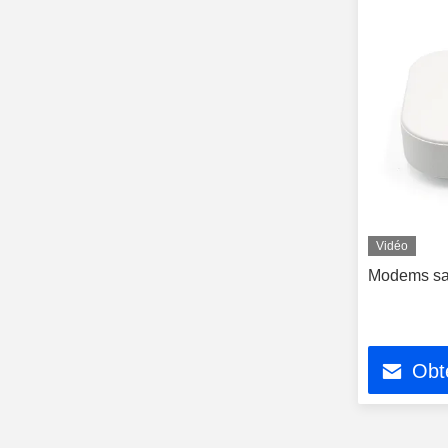
Vidéo
Modems sa
Obte