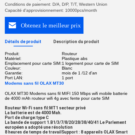
Conditions de paiement: D/A, D/P, T/T, Western Union
Capacité d'approvisionnement: 10000pcs/month
Obtenez le meilleur prix
Détails de produit
Description du produit
Produit:
Routeur
Matériel:
Plastique abs
Emplacement pour carte SIM:
1 logement pour carte de SIM
Couleur:
Blanc
Garantie:
mois de 1 /12 d'an
Port LAN:
1 port
Modems sans fil OLAX MT30
OLAX MT30 Modems sans fil MIFI 150 Mbps wifi mobile batterie
de 4000 mAh routeur wifi 4g avec fente pour carte SIM
Routeur Wi-Fi sans fil:
MT1 secteur privé
La batterie est de 4000 Mah.
Port de charge:type C
La bande de support 1.
B1/3/7/8/20/28/38/40/41 Le Parlement 
européen a adopté une résolution
8 heures de temps de travailSupport : 8 appareils OLAX Smart 