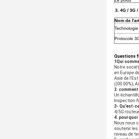
Le poids
3.
4G / 3G /
Nom de l'art
Technologie 
Protocole 
Questions 
1Qui somm
Notre sociét
en Europe de
Asie de l'Es
((00.00%), A
2. comment 
Un échantill
Inspection f
3- Qu'est-c
4/5G routeur
4. pourquoi
Nous nous co
soutenir les
niveau de te