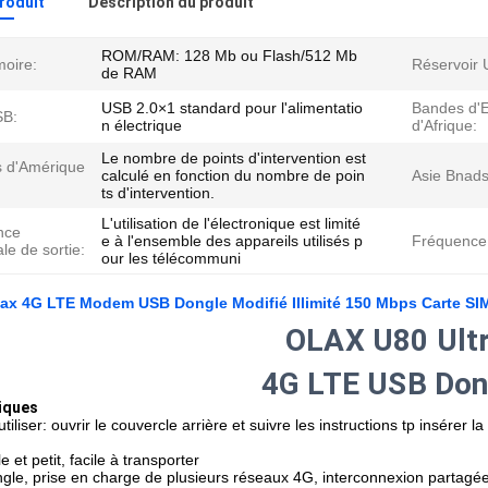
produit
Description du produit
ROM/RAM: 128 Mb ou Flash/512 Mb
oire:
Réservoir 
de RAM
USB 2.0×1 standard pour l'alimentatio
Bandes d'E
SB:
n électrique
d'Afrique:
Le nombre de points d'intervention est
 d'Amérique
calculé en fonction du nombre de poin
Asie Bnads
ts d'intervention.
L'utilisation de l'électronique est limité
nce
e à l'ensemble des appareils utilisés p
Fréquence
e de sortie:
our les télécommuni
lax 4G LTE Modem USB Dongle Modifié Illimité 150 Mbps Carte SIM
OLAX U80 Ult
4G LTE USB Don
iques
liser: ouvrir le couvercle arrière et suivre les instructions tp insérer 
 et petit, facile à transporter
ngle, prise en charge de plusieurs réseaux 4G, interconnexion partagée 