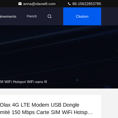
anna@olaxwifi.com
86-15622853785
énements
Citation
French
 WiFi Hotspot WiFi sans fil
a Olax 4G LTE Modem USB Dongle
llimité 150 Mbps Carte SIM WiFi Hotspot