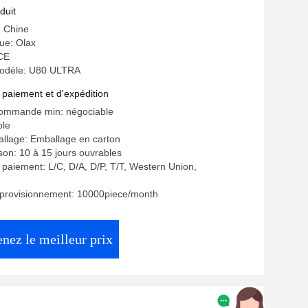
fil
duit
: Chine
ue: Olax
 CE
odèle: U80 ULTRA
 paiement et d'expédition
commande min: négociable
ble
allage: Emballage en carton
ison: 10 à 15 jours ouvrables
 paiement: L/C, D/A, D/P, T/T, Western Union,
pprovisionnement: 10000piece/month
nez le meilleur prix