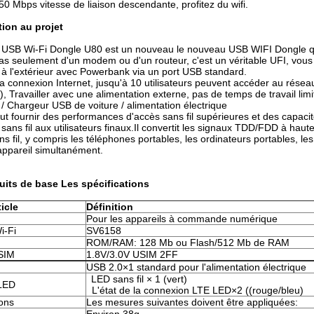
50 Mbps vitesse de liaison descendante, profitez du wifi.
tion au projet
USB Wi-Fi Dongle U80 est un nouveau le nouveau USB WIFI Dongle qu
 pas seulement d'un modem ou d'un routeur, c'est un véritable UFI, vous 
 à l'extérieur avec Powerbank via un port USB standard.
a connexion Internet, jusqu'à 10 utilisateurs peuvent accéder au résea
, Travailler avec une alimentation externe, pas de temps de travail limit
 Chargeur USB de voiture / alimentation électrique
ut fournir des performances d'accès sans fil supérieures et des capac
sans fil aux utilisateurs finaux.Il convertit les signaux TDD/FDD à haut
ns fil, y compris les téléphones portables, les ordinateurs portables, les
appareil simultanément.
uits de base
Les spécifications
icle
Définition
Pour les appareils à commande numérique
i-Fi
SV6158
ROM/RAM: 128 Mb ou Flash/512 Mb de RAM
SIM
1.8V/3.0V USIM 2FF
USB 2.0×1 standard pour l'alimentation électrique
LED sans fil × 1 (vert)
 LED
L'état de la connexion LTE LED×2 ((rouge/bleu)
ons
Les mesures suivantes doivent être appliquées: