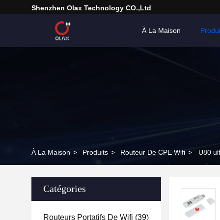
Shenzhen Olax Technology CO.,Ltd
À La Maison
Produi
À La Maison
>
Produits
>
Routeur De CPE Wifi
>
U80 ul
Catégories
Routeurs Portatifs De Wifi
(39)