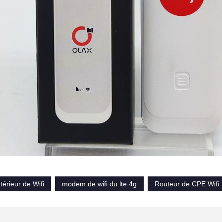
érieur de Wifi
modem de wifi du lte 4g
Routeur de CPE Wifi