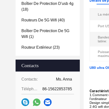
Détails de 
Boîtier De Protection D'usb 4g
(18)
La mém
Routeurs De 5G Wifi
(40)
Port U
Boîtier De Protection De 5G
Wifi
(1)
Bandes
latine:
Routeur Extérieur
(23)
Puissa
maximal
Contacts
U80 ultra O
Contacts:
Ms. Anna
Téléphone:
86-15622853785
Caractérist
1.Comment uti
l'ordinateur
Design simple
2.4G wifi do