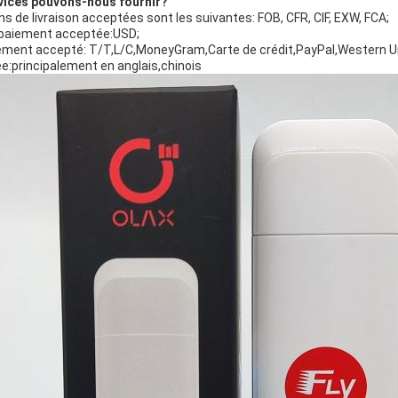
rvices pouvons-nous fournir?
ns de livraison acceptées sont les suivantes: FOB, CFR, CIF, EXW, FCA;
paiement acceptée:USD;
ement accepté: T/T,L/C,MoneyGram,Carte de crédit,PayPal,Western U
e:principalement en anglais,chinois