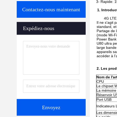
3- Rapide: 1
Contactez-nous maintenant
1.
Introduc
4G LTE 
Il ne s'agit
standard, et
Expédiez-nous
Partage de l
(mode Wi-Fi)
Power Bank /
U80 ultra pe
large bande 
appareils sa
accéder à l'
2.
Les prod
Nom de l'art
CPU
Le chipset W
La mémoire
Réservoir U
Port USB
Indicateurs
Envoyez
Les dimensi