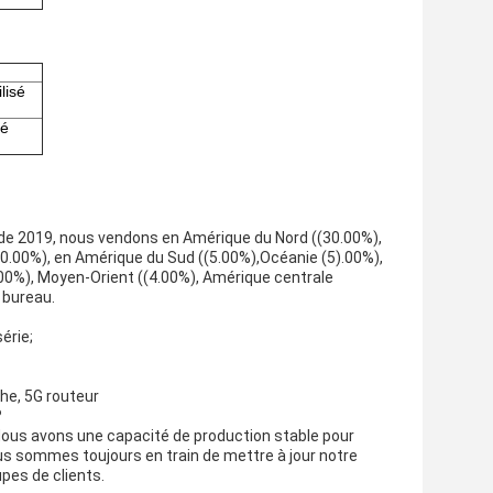
lisé
pé
 de 2019, nous vendons en Amérique du Nord ((30.00%),
(10.00%), en Amérique du Sud ((5.00%),Océanie (5).00%),
4.00%), Moyen-Orient ((4.00%), Amérique centrale
 bureau.
érie;
he, 5G routeur
?
 Nous avons une capacité de production stable pour
Nous sommes toujours en train de mettre à jour notre
pes de clients.