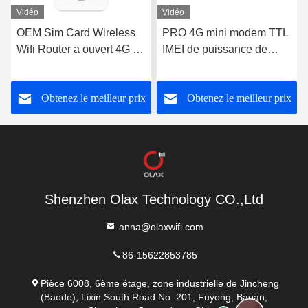
Vidéo
Vidéo
OEM Sim Card Wireless
PRO 4G mini modem TTL
Wifi Router a ouvert 4G le
IMEI de puissance de
routeur RJ45 METTENT
batterie du routeur
EN COMMUNICATION
4000mah de CPE d'OLAX
Obtenez le meilleur prix
Obtenez le meilleur prix
OLAX AX6 PRO
AX6 WiFi
Shenzhen Olax Technology CO.,Ltd
anna@olaxwifi.com
86-15622853785
Pièce 6008, 6ème étage, zone industrielle de Jincheng
(Baode), Lixin South Road No .201, Fuyong, Baoan,