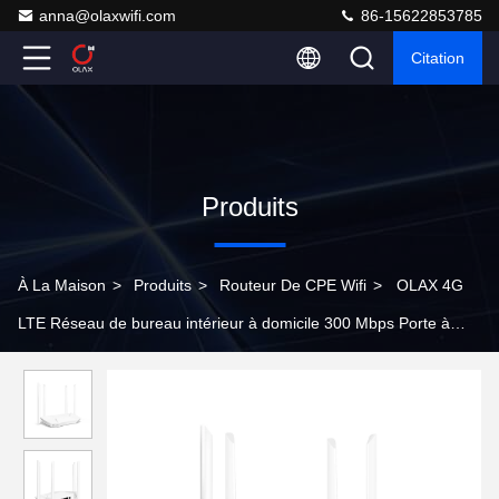
anna@olaxwifi.com
86-15622853785
Citation
Produits
À La Maison
>
Produits
>
Routeur De CPE Wifi
>
OLAX 4G
LTE Réseau de bureau intérieur à domicile 300 Mbps Porte à
courant continu 4 antennes 4G routeurs wifi sans fil câblés