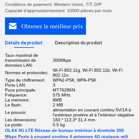
Conditions de paiement: Western Union, T/T, D/P
Capacité d'approvisionnement: 10000 pièces par mois
Obtenez le meilleur prix
Détails de produit
Description du produit
Taux maximal de
transmission de
300Mbps
données LAN:
Wi-Fi 802.11g, Wi-Fi 802.11b, Wi-Fi
Normes et protocoles:
802.11n
Type de chiffrement:
WPA2-PSK, WPA-PSK
Ports LAN:
3
Puce principale:
MT7628KN
Fréquence:
575 MHz
La mémoire:
8MB
Le flash:
2 MB
alimentation en courant continu 5V/1A à
Le pouvoir:
l'extérieur positive et à l'intérieur négative
Les dimensions:
183.* 113,3* 31,4 mm
Le poids:
0.5 kg
OLAX 4G LTE Réseau de bureau intérieur à domicile 300
Mbps Porte à courant continu 4 antennes 4G routeurs wifi