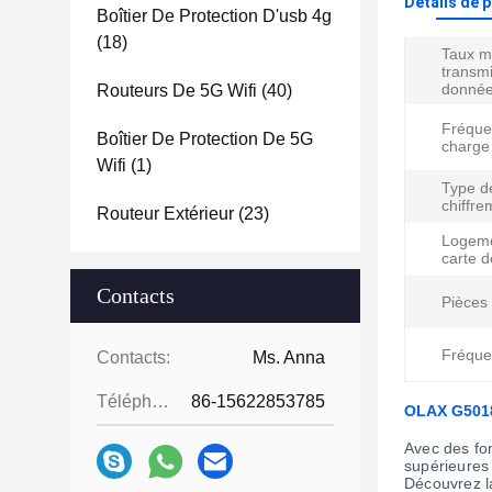
Détails de 
Boîtier De Protection D'usb 4g
(18)
Taux m
transm
donnée
Routeurs De 5G Wifi
(40)
Fréque
Boîtier De Protection De 5G
charge 
Wifi
(1)
Type d
chiffre
Routeur Extérieur
(23)
Logeme
carte d
Contacts
Pièces 
Fréque
Contacts:
Ms. Anna
Téléphone:
86-15622853785
OLAX G5018 
Avec des fo
supérieures 
Découvrez l