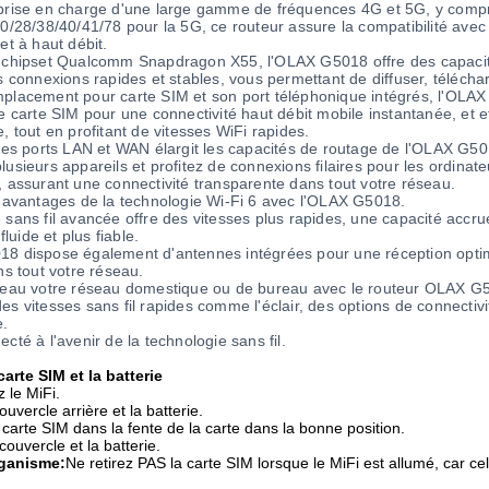
prise en charge d'une large gamme de fréquences 4G et 5G, y compri
0/28/38/40/41/78 pour la 5G, ce routeur assure la compatibilité avec
et à haut débit.
 chipset Qualcomm Snapdragon X55, l'OLAX G5018 offre des capacités
s connexions rapides et stables, vous permettant de diffuser, téléchar
placement pour carte SIM et son port téléphonique intégrés, l'OLAX 
e carte SIM pour une connectivité haut débit mobile instantanée, et e
, tout en profitant de vitesses WiFi rapides.
 des ports LAN et WAN élargit les capacités de routage de l'OLAX G50
usieurs appareils et profitez de connexions filaires pour les ordinate
 assurant une connectivité transparente dans tout votre réseau.
s avantages de la technologie Wi-Fi 6 avec l'OLAX G5018.
 sans fil avancée offre des vitesses plus rapides, une capacité acc
 fluide et plus fiable.
8 dispose également d'antennes intégrées pour une réception optima
ns tout votre réseau.
veau votre réseau domestique ou de bureau avec le routeur OLAX 
s vitesses sans fil rapides comme l'éclair, des options de connectiv
e.
cté à l'avenir de la technologie sans fil.
 carte SIM et la batterie
 le MiFi.
ouvercle arrière et la batterie.
a carte SIM dans la fente de la carte dans la bonne position.
 couvercle et la batterie.
rganisme:
Ne retirez PAS la carte SIM lorsque le MiFi est allumé, car c