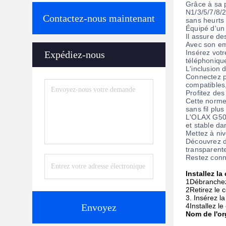
Grâce à sa 
N1/3/5/7/8/2
Contactez-nous maintenant
sans heurts 
Équipé d'un
Il assure de
Avec son em
Insérez votr
Expédiez-nous
téléphonique
L'inclusion
Connectez pl
compatibles,
Profitez de
Cette norme
sans fil plus
L'OLAX G501
et stable da
Mettez à ni
Découvrez de
transparent
Restez conne
Installez la
1Débranchez
2Retirez le c
3. Insérez l
Envoyez
4Installez le
Nom de l'o