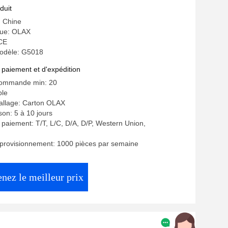
duit
: Chine
ue: OLAX
 CE
odèle: G5018
 paiement et d'expédition
commande min: 20
ble
allage: Carton OLAX
ison: 5 à 10 jours
 paiement: T/T, L/C, D/A, D/P, Western Union,
pprovisionnement: 1000 pièces par semaine
nez le meilleur prix