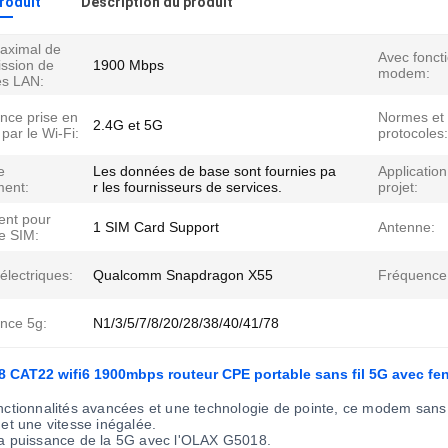
produit
Description du produit
aximal de
Avec fonct
ission de
1900 Mbps
modem:
s LAN:
nce prise en
Normes et
2.4G et 5G
par le Wi-Fi:
protocoles:
e
Les données de base sont fournies pa
Application
ment:
r les fournisseurs de services.
projet:
nt pour
1 SIM Card Support
Antenne:
e SIM:
électriques:
Qualcomm Snapdragon X55
Fréquence
nce 5g:
N1/3/5/7/8/20/28/38/40/41/78
CAT22 wifi6 1900mbps routeur CPE portable sans fil 5G avec fen
nctionnalités avancées et une technologie de pointe, ce modem sans f
et une vitesse inégalée.
a puissance de la 5G avec l'OLAX G5018.