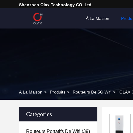
Shenzhen Olax Technology CO.,Ltd
À La Maison
Produi
À La Maison
>
Produits
>
Routeurs De 5G Wifi
>
OLAX G
Catégories
Routeurs Portatifs De Wifi
(39)