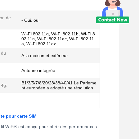
ion de
- Oui, oui.
Wi-Fi 802.11g, Wi-Fi 802.11b, Wi-Fi 8
02.11n, Wi-Fi 802.11ac, Wi-Fi 802.11
a, Wi-Fi 802.11ax
 du
À la maison et extérieur
Antenne intégrée
B1/3/5/7/8/20/28/38/40/41 Le Parleme
 4g:
nt européen a adopté une résolution
te pour carte SIM
il WiFi6 est conçu pour offrir des performances