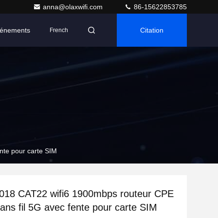
anna@olaxwifi.com
86-15622853785
énements
Citation
French
nte pour carte SIM
18 CAT22 wifi6 1900mbps routeur CPE
sans fil 5G avec fente pour carte SIM