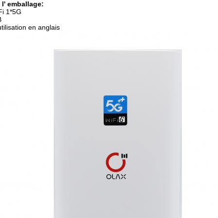
l' emballage:
Fi 1*5G
B
ilisation en anglais