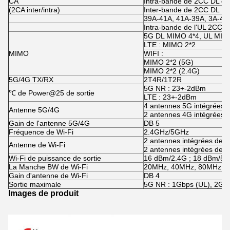
CA
Intra-bande de 2CC DL co
(
2CA inter/intra
)
Inter-bande de 2CC DL :
39A-41A, 41A-39A, 3A-41A
Intra-bande de l'UL 2CC c
5G DL MIMO 4*4, UL MIM
LTE : MIMO 2*2
MIMO
WIFI
:
MIMO 2*2 (5G)
MIMO 2*2 (2.4G)
5G/4G TX/RX
2T4R/1T2R
5G NR : 23+-2dBm
℃
de Power@25
de
sortie
LTE : 23+-2dBm
4 antennes 5G intégrées
Antenne 5G/4G
2 antennes 4G intégrées
Gain de l'antenne 5G/4G
DB 5
Fréquence de Wi-Fi
2.4GHz/5GHz
2 antennes intégrées de 2
Antenne de Wi-Fi
2 antennes intégrées de 5
Wi-Fi
de puissance de sortie
16 dBm/2.4G ; 18 dBm/5G
La Manche BW de Wi-Fi
20MHz, 40MHz, 80MHz (C
Gain d'antenne de Wi-Fi
DB 4
Sortie maximale
5G NR : 1Gbps (UL), 2Gb
Images de produit