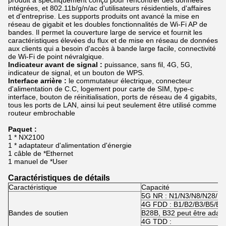
produit a spécifiquement conçu pour rencontrer des données
intégrées, et 802.11b/g/n/ac d'utilisateurs résidentiels, d'affaires
et d'entreprise. Les supports produits ont avancé la mise en
réseau de gigabit et les doubles fonctionnalités de Wi-Fi AP de
bandes. Il permet la couverture large de service et fournit les
caractéristiques élevées du flux et de mise en réseau de données
aux clients qui a besoin d'accès à bande large facile, connectivité
de Wi-Fi de point névralgique.
Indicateur avant de signal :
puissance, sans fil, 4G, 5G,
indicateur de signal, et un bouton de WPS.
Interface arrière :
le commutateur électrique, connecteur
d'alimentation de C.C, logement pour carte de SIM, type-c
interface, bouton de réinitialisation, ports de réseau de 4 gigabits,
tous les ports de LAN, ainsi lui peut seulement être utilisé comme
routeur embrochable
Paquet :
1 * NX2100
1 * adaptateur d'alimentation d'énergie
1 câble de *Ethernet
1 manuel de *User
Caractéristiques de détails
Caractéristique
Capacité
5G NR : N1/N3/N8/N28/N
4G FDD : B1/B2/B3/B5/B7
Bandes de soutien
B28B, B32 peut être adapté
4G TDD :