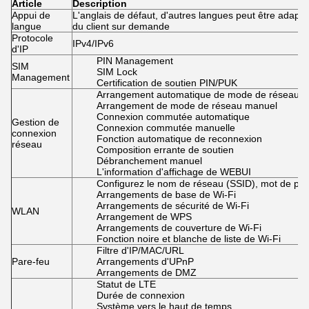
Article
Description
Appui de
L'anglais de défaut, d'autres langues peut être adapt
langue
du client sur demande
Protocole
IPv4/IPv6
d'IP
PIN Management
SIM
SIM Lock
Management
Certification de soutien PIN/PUK
Arrangement automatique de mode de réseau
Arrangement de mode de réseau manuel
Connexion commutée automatique
Gestion de
Connexion commutée manuelle
connexion
Fonction automatique de reconnexion
réseau
Composition errante de soutien
Débranchement manuel
L'information d'affichage de WEBUI
Configurez le nom de réseau (SSID), mot de pa
Arrangements de base de Wi-Fi
Arrangements de sécurité de Wi-Fi
WLAN
Arrangement de WPS
Arrangements de couverture de Wi-Fi
Fonction noire et blanche de liste de Wi-Fi
Filtre d'IP/MAC/URL
Pare-feu
Arrangements d'UPnP
Arrangements de DMZ
Statut de LTE
Durée de connexion
Système vers le haut de temps