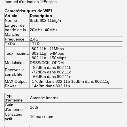
manuel d'utilisation 1*English
Caractéristiques de WiFi
Article
Description
Norme
IEEE 802.11b/g/n
Largeur de
bande de la
20MHz, 40MHz
Manche
Fréquence
2.4G
TXRX
1T1R
802.11b : 11Mbps
Taux maximal
802.11g : 54Mbps
802.11n : 150Mbps
Modulation
DSSS/CCK, OFDM
-82dBm dans 802.11b
Recevez la
-72dBm dans 802.11g
sensibilité
-66dBm dans 802.11n
MAX Output
17dBm dans 802.11b 15dBm dans 802.11g
Power
14dBm dans 802.11n
Type
Antenne interne
d'antenne
Gain
2dBi
d'antenne
Utilisateur
10 maximum
actif