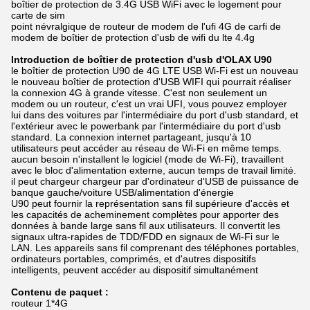
boîtier de protection de 3.4G USB WiFi avec le logement pour
carte de sim
point névralgique de routeur de modem de l'ufi 4G de carfi de
modem de boîtier de protection d'usb de wifi du lte 4.4g
Introduction de boîtier de protection d'usb d'OLAX U90
le boîtier de protection U90 de 4G LTE USB Wi-Fi est un nouveau
le nouveau boîtier de protection d'USB WIFI qui pourrait réaliser
la connexion 4G à grande vitesse. C'est non seulement un
modem ou un routeur, c'est un vrai UFI, vous pouvez employer
lui dans des voitures par l'intermédiaire du port d'usb standard, et
l'extérieur avec le powerbank par l'intermédiaire du port d'usb
standard. La connexion internet partageant, jusqu'à 10
utilisateurs peut accéder au réseau de Wi-Fi en même temps.
aucun besoin n'installent le logiciel (mode de Wi-Fi), travaillent
avec le bloc d'alimentation externe, aucun temps de travail limité.
il peut chargeur chargeur par d'ordinateur d'USB de puissance de
banque gauche/voiture USB/alimentation d'énergie
U90 peut fournir la représentation sans fil supérieure d'accès et
les capacités de acheminement complètes pour apporter des
données à bande large sans fil aux utilisateurs. Il convertit les
signaux ultra-rapides de TDD/FDD en signaux de Wi-Fi sur le
LAN. Les appareils sans fil comprenant des téléphones portables,
ordinateurs portables, comprimés, et d'autres dispositifs
intelligents, peuvent accéder au dispositif simultanément
Contenu de paquet :
routeur 1*4G