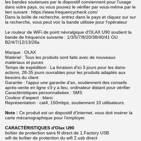
les bandes soutenues par le dispositif conviennent pour l'usage
dans votre pays, ou vous pouvez le vérifier par vous-même par le
lien suivant : https://www.frequencycheck.com/
Dans la boîte de recherche, entrez dans le pays et cliquez sur sur
la recherche, vous peut voir la bande utilisée pour l'opérateur
Le routeur de WiFi de point névralgique d'OLAX U90 soutient la
bande de fréquence suivante : 1/3/5/7/8/20/38/40/41 OU
B2/4/7/12/13/28a
Marque : OLAX
Matériel : Tous les produits sont faits avec de nouveaux
matériaux et puces
Temps de expédition : La livraison d'ici 3 jours pour les dans-
actions, 28-35 jours ouvrables pour les produits adaptés aux
besoins du client
Garantie : l'appui une garantie d'an, soutiennent des conseils
après-vente en ligne s'il y a lieu, ordinateur distant pour vérifier
Caractéristiques personnalisées : SMS
Couleur d'aspect : blanc
Représentation : cat4, 150mbps, soutiennent 10 utilisateurs.
Note :
Ce produit est un dispositif d'Internet, vous doit insérer la
carte mécanographique pour l'employer.
CARACTÉRISTIQUES d'Olax U90
boîtier de protection sans fil direct de 1.Factory USB
wifi de boîtier de protection du wifi 2.usb direct