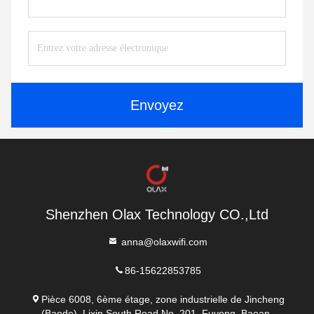
Envoyez
Shenzhen Olax Technology CO.,Ltd
anna@olaxwifi.com
86-15622853785
Pièce 6008, 6ème étage, zone industrielle de Jincheng
(Baode), Lixin South Road No .201, Fuyong, Baoan,