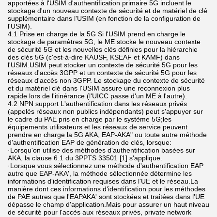
apportées à l'USIM d'authentification primaire 5G incluent le
stockage d'un nouveau contexte de sécurité et de matériel de clé
supplémentaire dans l'USIM (en fonction de la configuration de
l'USIM).
4.1 Prise en charge de la 5G Si l'USIM prend en charge le
stockage de paramètres 5G, le ME stocke le nouveau contexte
de sécurité 5G et les nouvelles clés définies pour la hiérarchie
des clés 5G (c'est-à-dire KAUSF, KSEAF et KAMF) dans
l'USIM.USIM peut stocker un contexte de sécurité 5G pour les
réseaux d'accès 3GPP et un contexte de sécurité 5G pour les
réseaux d'accès non 3GPP. Le stockage du contexte de sécurité
et du matériel clé dans l'USIM assure une reconnexion plus
rapide lors de l'itinérance (l'UICC passe d'un ME à l'autre).
4.2 NPN support L'authentification dans les réseaux privés
(appelés réseaux non publics indépendants) peut s'appuyer sur
le cadre du PAE pris en charge par le système 5G;les
équipements utilisateurs et les réseaux de service peuvent
prendre en charge la 5G AKA, EAP-AKA" ou toute autre méthode
d'authentification EAP de génération de clés, lorsque:
·Lorsqu'on utilise des méthodes d'authentification basées sur
AKA, la clause 6.1 du 3PPTS 33501 [1] s'applique.
·Lorsque vous sélectionnez une méthode d'authentification EAP
autre que EAP-AKA', la méthode sélectionnée détermine les
informations d'identification requises dans l'UE et le réseau.La
manière dont ces informations d'identification pour les méthodes
de PAE autres que l'EAPAKA' sont stockées et traitées dans l'UE
dépasse le champ d'application.Mais pour assurer un haut niveau
de sécurité pour l'accès aux réseaux privés, private network