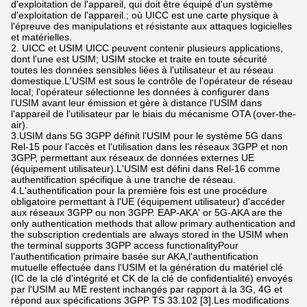
d'exploitation de l'appareil, qui doit être équipé d'un système
d'exploitation de l'appareil.; où UICC est une carte physique à
l'épreuve des manipulations et résistante aux attaques logicielles
et matérielles.
2. UICC et USIM UICC peuvent contenir plusieurs applications,
dont l'une est USIM; USIM stocke et traite en toute sécurité
toutes les données sensibles liées à l'utilisateur et au réseau
domestique.L'USIM est sous le contrôle de l'opérateur de réseau
local; l'opérateur sélectionne les données à configurer dans
l'USIM avant leur émission et gère à distance l'USIM dans
l'appareil de l'utilisateur par le biais du mécanisme OTA (over-the-
air).
3.USIM dans 5G 3GPP définit l'USIM pour le système 5G dans
Rel-15 pour l'accès et l'utilisation dans les réseaux 3GPP et non
3GPP, permettant aux réseaux de données externes UE
(équipement utilisateur).L'USIM est défini dans Rel-16 comme
authentification spécifique à une tranche de réseau.
4.L'authentification pour la première fois est une procédure
obligatoire permettant à l'UE (équipement utilisateur) d'accéder
aux réseaux 3GPP ou non 3GPP. EAP-AKA' or 5G-AKA are the
only authentication methods that allow primary authentication and
the subscription credentials are always stored in the USIM when
the terminal supports 3GPP access functionalityPour
l'authentification primaire basée sur AKA,l'authentification
mutuelle effectuée dans l'USIM et la génération du matériel clé
(IC de la clé d'intégrité et CK de la clé de confidentialité) envoyés
par l'USIM au ME restent inchangés par rapport à la 3G, 4G et
répond aux spécifications 3GPP TS 33.102 [3].Les modifications