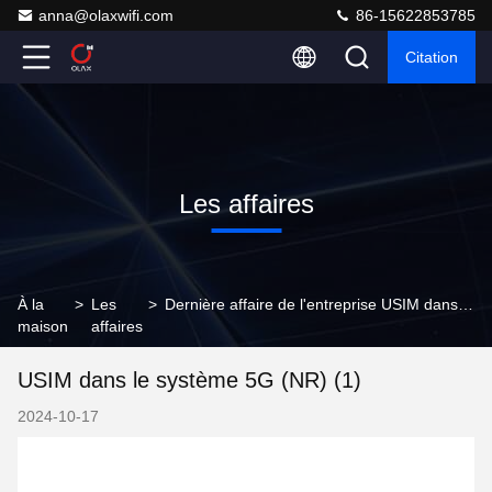
anna@olaxwifi.com
86-15622853785
Citation
Les affaires
À la
>
Les
>
Dernière affaire de l'entreprise USIM dans le système 5G (NR) (1)
maison
affaires
USIM dans le système 5G (NR) (1)
2024-10-17