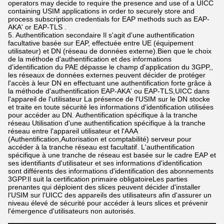
operators may decide to require the presence and use of a UICC
containing USIM applications in order to securely store and
process subscription credentials for EAP methods such as EAP-
AKA' or EAP-TLS .
5. Authentification secondaire Il s'agit d'une authentification
facultative basée sur EAP, effectuée entre UE (équipement
utilisateur) et DN (réseau de données externe).Bien que le choix
de la méthode d'authentification et des informations
d'identification du PAE dépasse le champ d'application du 3GPP,,
les réseaux de données externes peuvent décider de protéger
l'accès à leur DN en effectuant une authentification forte grâce à
la méthode d'authentification EAP-AKA' ou EAP-TLS,UICC dans
l'appareil de l'utilisateur La présence de l'USIM sur le DN stocke
et traite en toute sécurité les informations d'identification utilisées
pour accéder au DN. Authentification spécifique à la tranche
réseau Utilisation d'une authentification spécifique à la tranche
réseau entre l'appareil utilisateur et l'AAA
(Authentification,Autorisation et comptabilité) serveur pour
accéder à la tranche réseau est facultatif. L'authentification
spécifique à une tranche de réseau est basée sur le cadre EAP et
ses identifiants d'utilisateur et ses informations d'identification
sont différents des informations d'identification des abonnements
3GPP.Il suit la certification primaire obligatoireLes parties
prenantes qui déploient des slices peuvent décider d'installer
l'USIM sur l'UICC des appareils des utilisateurs afin d'assurer un
niveau élevé de sécurité pour accéder à leurs slices et prévenir
l'émergence d'utilisateurs non autorisés.