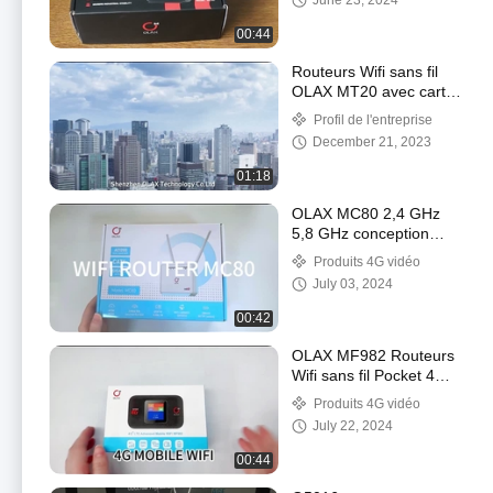
June 23, 2024
modem 4g wifi
00:44
Routeurs Wifi sans fil
OLAX MT20 avec carte
SIM 150 Mbps
Profil de l'entreprise
December 21, 2023
01:18
OLAX MC80 2,4 GHz
5,8 GHz conception
portable routeurs Wifi
Produits 4G vidéo
portables Fdd
July 03, 2024
B1/3/7/8/20/28/38/40
/41
00:42
OLAX MF982 Routeurs
Wifi sans fil Pocket 4G
LTE Pocket Wifi mobile
Produits 4G vidéo
150 Mbps
July 22, 2024
00:44