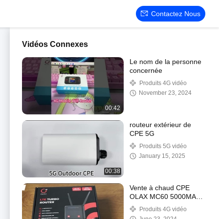
Contactez Nous
Vidéos Connexes
Le nom de la personne
concernée
Produits 4G vidéo
November 23, 2024
00:42
routeur extérieur de
CPE 5G
Produits 5G vidéo
January 15, 2025
00:38
Vente à chaud CPE
OLAX MC60 5000MAH
batterie 4g lte routeur
Produits 4G vidéo
wifi 4g CPE routeur